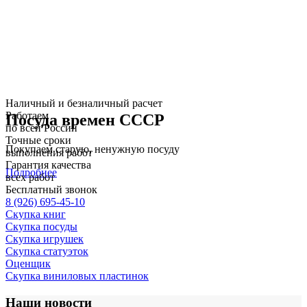
Наличный и безналичный расчет
Работаем
Посуда времен СССР
по всей России
Точные сроки
Покупаем старую, ненужную посуду
выполнения работ
Гарантия качества
Подробнее
всех работ
Бесплатный звонок
8 (926) 695-45-10
Скупка книг
Скупка посуды
Скупка игрушек
Скупка статуэток
Оценщик
Скупка виниловых пластинок
Наши новости