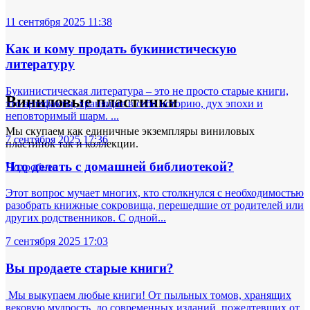
11 сентября 2025 11:38
Как и кому продать букинистическую
литературу
Букинистическая литература – это не просто старые книги,
Виниловые пластинки
это артефакты, хранящие в себе историю, дух эпохи и
неповторимый шарм. ...
Мы скупаем как единичные экземпляры виниловых
7 сентября 2025 17:36
пластинок так и коллекции.
Что делать с домашней библиотекой?
Подробнее
Этот вопрос мучает многих, кто столкнулся с необходимостью
разобрать книжные сокровища, перешедшие от родителей или
других родственников. С одной...
7 сентября 2025 17:03
Вы продаете старые книги?
Мы выкупаем любые книги! От пыльных томов, хранящих
вековую мудрость, до современных изданий, пожелтевших от