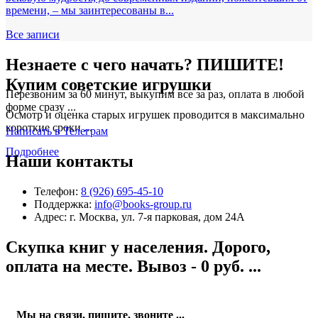
времени, – мы заинтересованы в...
Все записи
Незнаете с чего начать? ПИШИТЕ!
Купим советские игрушки
Перезвоним за 60 минут, выкупим все за раз, оплата в любой
форме сразу ...
Осмотр и оценка старых игрушек проводится в максимально
короткие сроки ...
Написать в Телеграм
Подробнее
Наши контакты
Телефон:
8 (926) 695-45-10
Поддержка:
info@books-group.ru
Адрес: г. Москва, ул. 7-я парковая, дом 24А
Скупка книг у населения. Дорого,
оплата на месте. Вывоз - 0 руб. ...
Мы на связи, пишите, звоните ...