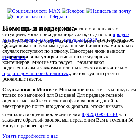
Помощь и поддержка
В наше время, каждый хоть раз в жизни сталкивался с
ситуацией, когда приходила пора сдать, отдать или
продать
книги
,
статуэтки и сервизы
,
игрушки СССР
и многое другое.
Задайте Ваш вопрос, перезвоним в течении часа, в рабочее
Со ставшими ненужными домашними библиотеками в таких
время ...
случаях поступают по-всякому. Некоторые люди выносят
старые книги на улицу
и ставят возле мусорных
Подробнее
контейнеров. Многие что радует – раздаривают
родственникам и знакомым или пытаются самостоятельно
продать домашнюю библиотеку
, используя интернет и
рекламные газеты.
Скупка книг в Москве
и Московской области – мы покупаем
только по выгодной для Вас цене! Для предварительной
оценки высылайте список или фото ваших изданий на
электронную почту info@books-group.ru! Чтобы вызвать
специалиста оценщика, звоните нам
8 (926) 695 45 10
или
закажите обратный звонок, мы перезвоним Вам в течении 30
минут в рабочее время!
Узнать подробности о нас